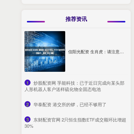
推荐资讯
信阳光配资 生肖虎：请注意！这三个方位，千万不能摆放你的卧床！_影响_生活_睡眠
1
​炒股配资网 孚能科技：已于近日完成向某头部
人形机器人客户送样硫化物全固态电池
2
​华泰配资 港交所的锣，已经不够用了
3
​东财配资官网 2只恒生指数ETF成交额环比增超
30%