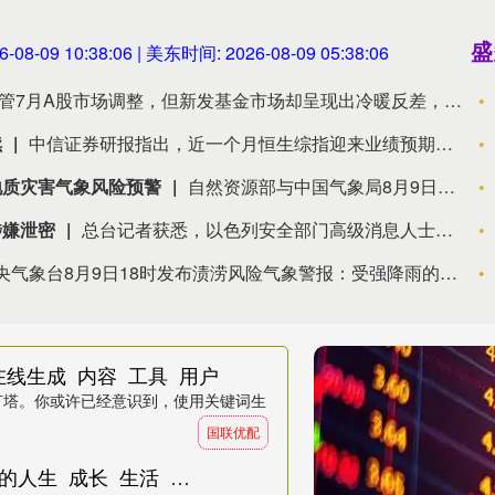
盛
6-08-09 10:38:07
| 美东时间:
2026-08-09 05:38:07
尽管7月A股市场调整，但新发基金市场却呈现出冷暖反差，多只主动权益新品募集成绩亮眼。普通投资者踊跃认购新基金的背后，是不少基金经理对于当前科技行情长周期属性的深度研判，公募普遍判断AI产业浪潮不是短期主题炒作，科技浪潮的演绎周期也远不止半年。
续
中信证券研报指出，近一个月恒生综指迎来业绩预期反转，中报超预期与利好预告推动全年盈利上修；而恒科指数受制于乘用车盈利分化及头部互联网平台资本开支扩张对短期利润率的压制，预期修复相对滞后。行业上，医疗保健（CXO与制药龙头驱动）、金融（券商资管与保险）、公用事业及周期运输景气上行；消费、地产及资讯科技预期遭下调。交易层面呈现资金回补超跌低位板块与交易高景气业绩动能的“双管齐下”特征。面对财报密集披露期与海内外宏观扰动，配置建议维持“红利防守+成长弹性”杠铃策略：防守端锁定高股息、低β“类债”资产；进攻端聚焦互联网巨头、双向资金加仓的机器人与生物科技，以及技术硬件与AI应用，兼顾创新药及工业金属的催化布局。
地质灾害气象风险预警
自然资源部与中国气象局8月9日18时联合发布橙色地质灾害气象风险预警：预计，8月9日20时至10日20时，浙江大部、安徽西部和南部、福建西北部、江西东北部、云南西南部等地部分地区发生地质灾害的气象风险较高（黄色预警），其中，浙江东部、安徽西部和南部等地部分地区发生地质灾害的气象风险高（橙色预警）。各级政府及有关部门按照应急预案做好地质灾害防御工作。请社会公众及时关注地质灾害气象风险预警信息，谨慎前往地质灾害预警区域。橙色预警区内高风险隐患点和风险区受威胁人员请根据当地防灾部门组织立即撤离前往附近避险安置点，临坡临崖临沟临水人员根据撤离信号及时撤离前往附近避险安置点；黄色预警区内人员，请随时关注预警信息变化，注意附近警示标志，避免在沟谷、斜坡、陡崖（坎）等高风险地带逗留。
涉嫌泄密
总台记者获悉，以色列安全部门高级消息人士透露，以总理内塔尼亚胡的三名顾问涉嫌将涉埃及的高级别安全讨论内容泄露给卡塔尔。消息人士称，流向卡塔尔的机密信息直接源自以色列安全决策高层的内部会议。卡塔尔随后利用这些信息在媒体上“抹黑”埃及，旨在通过反向操纵舆论，削弱埃及在中东斡旋中的地位，进而掌控加沙地带被扣押人员释放谈判的主导权。（央视新闻）
中央气象台8月9日18时发布渍涝风险气象警报：受强降雨的影响，预计8月9日20时至10日20时，江苏南部、上海、浙江大部、安徽南部和西部、云南西南部等地部分地区发生渍涝的气象风险较高，其中，浙江东部和北部、安徽南部和西部等地部分地区发生渍涝的气象风险高，浙江东部部分地区发生渍涝的气象风险很高，易形成城市内涝和农田渍害，需加强防范。
线生成_内容_工具_用户
灯塔。你或许已经意识到，使用关键词生
国联优配
东兴资本配资 1小时杠杆，可以改变你的人生_成长_生活_事情