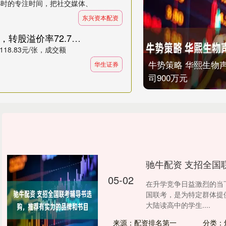
1小时的专注时间，把社交媒体、
东兴资本配资
华生证券 7月31日永22转债下跌0.42%，转股溢价率72.74%
18.83元/张，成交额
牛势策略 华熙生物
华生证券
司900万元
驰牛配资 支招全国
05-02
在升学竞争日益激烈的当
国联考，是为特定群体提
大陆读高中的学生....
来源：配资排名第一
分类：