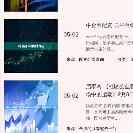
牛金宝配资 云平台
05-02
云平台综合素质服务 一
历档案，记录学生高中三
展示学生的综....
来源：配资公司查询
分类：
启泰网 【社区公益
场中的运动》2月8日
05-02
观看方式 授课内容 带电
题，是高考中的高频考点
强，既考查学生....
来源：合法的股票配资平台