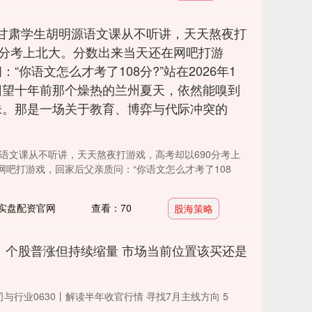
年，甘肃学生胡明源语文课从不听讲，天天熬夜打
0分考上北大。分数出来当天还在网吧打游
“你语文怎么才考了108分?”站在2026年1
回望十年前那个燥热的兰州夏天，依然能嗅到
味。那是一场关于教育、博弈与代际冲突的
源语文课从不听讲，天天熬夜打游戏，高考却以690分考上
网吧打游戏，回家后父亲质问：“你语文怎么才考了108
实盘配资官网
查看：70
股海策略
：个股普涨但持续缩量 市场当前位置该买还是
' 公司与行业0630丨解读半年收官行情 寻找7月主线方向 5
.