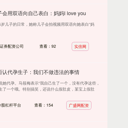
用双语向自己表白：妈妈I love you
4岁儿子的日常，她称儿子会拍视频用双语向她表白“妈
证券配资公司
查看：92
实倍网
否认代孕生子：我们不做违法的事情
说她代孕。马筱梅表示“我自己生了一个，没有代孕这些，
生了一个哦。特别搞笑，还说什么假肚皮，某宝上假肚
炒股杠杆平台
查看：154
广盛网配资