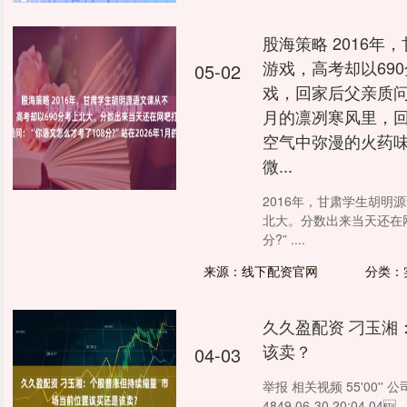
股海策略 2016
游戏，高考却以69
05-02
戏，回家后父亲质问：
月的凛冽寒风里，
空气中弥漫的火药
微...
2016年，甘肃学生胡明
北大。分数出来当天还在
分?” ....
来源：线下配资官网
分类：
久久盈配资 刁玉湘
该卖？
04-03
举报 相关视频 55'00'
4849 06-30 20:04 04...