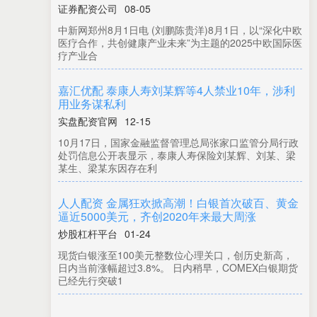
证券配资公司
08-05
中新网郑州8月1日电 (刘鹏陈贵洋)8月1日，以“深化中欧
医疗合作，共创健康产业未来”为主题的2025中欧国际医
疗产业合
嘉汇优配 泰康人寿刘某辉等4人禁业10年，涉利
用业务谋私利
实盘配资官网
12-15
10月17日，国家金融监督管理总局张家口监管分局行政
处罚信息公开表显示，泰康人寿保险刘某辉、刘某、梁
某生、梁某东因存在利
人人配资 金属狂欢掀高潮！白银首次破百、黄金
逼近5000美元，齐创2020年来最大周涨
炒股杠杆平台
01-24
现货白银涨至100美元整数位心理关口，创历史新高，
日内当前涨幅超过3.8%。 日内稍早，COMEX白银期货
已经先行突破1